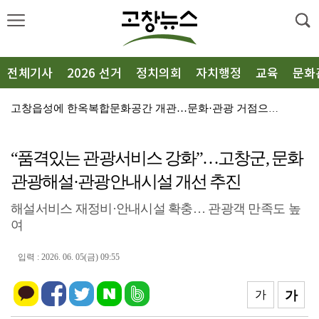
전체기사
2026 선거
정치의회
자치행정
교육
문화
고창읍성에 한옥복합문화공간 개관…문화·관광 거점으로 도...
김성수 전북도의원 “예술인복지기금, 더 이상 방치해선 ...
“품격있는 관광서비스 강화”…고창군, 문화
선운사, 고창군종합노인복지관에 ‘자비의 쌀’ 1500㎏...
관광해설·관광안내시설 개선 추진
“항일독립운동 정신 계승”…광복회 고창군지회 출범
해설서비스 재정비·안내시설 확충… 관광객 만족도 높
고창 상하면에 76.2MW 해상풍력 조성…금융지원 확보
여
흥덕면, 무더위쉼터 51곳 점검…폭염 피해 예방 총력
입력 : 2026. 06. 05(금) 09:55
농업마이스터 오만종씨, 고창군장학재단에 장학금 350만...
고창문화원 ‘꿈의 오케스트라 호남권 합동연주회’ 이달 ...
가
가