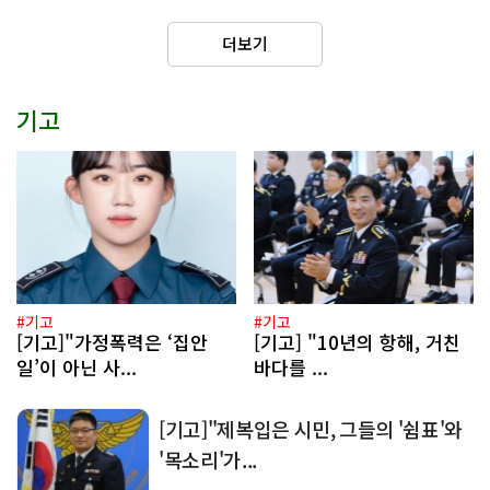
더보기
기고
#기고
#기고
[기고]"가정폭력은 ‘집안
[기고] "10년의 항해, 거친
일’이 아닌 사...
바다를 ...
[기고]"제복입은 시민, 그들의 '쉼표'와
'목소리'가...