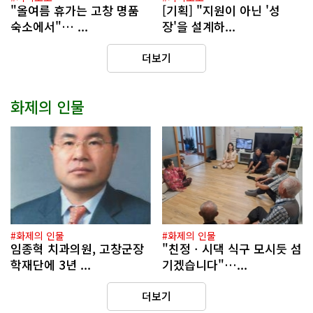
"올여름 휴가는 고창 명품
[기획] "지원이 아닌 '성
숙소에서"… ...
장'을 설계하...
더보기
화제의 인물
#화제의 인물
#화제의 인물
임종혁 치과의원, 고창군장
"친정ㆍ시댁 식구 모시듯 섬
학재단에 3년 ...
기겠습니다"…...
더보기