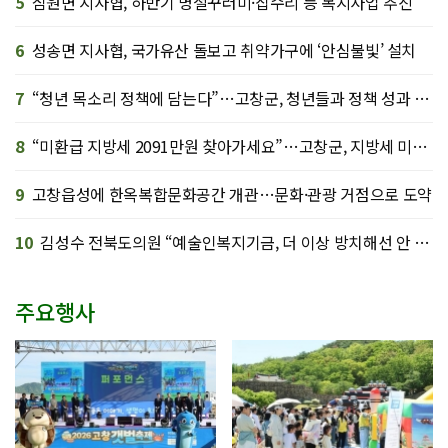
5
심원면 지사협, 하반기 명절꾸러미·집수리 등 복지사업 추진
6
성송면 지사협, 국가유산 돌보고 취약가구에 ‘안심불빛’ 설치
7
“청년 목소리 정책에 담는다”…고창군, 청년들과 정책 성과 점검
8
“미환급 지방세 2091만원 찾아가세요”…고창군, 지방세 미환급금 일제 정리
9
고창읍성에 한옥복합문화공간 개관…문화·관광 거점으로 도약
10
김성수 전북도의원 “예술인복지기금, 더 이상 방치해선 안 돼”
주요행사