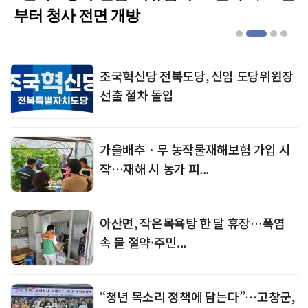
부터 청사 전면 개방
조국혁신당 전북도당, 신임 도당위원장
선출 절차 돌입
가을배추ㆍ무 농작물재해보험 가입 시
작…재해 시 농가 피...
아산면, 작은목욕탕 한 달 휴장…폭염
속 물 절약·주민...
“청년 목소리 정책에 담는다”…고창군,