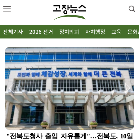
전체기사
2026 선거
정치의회
자치행정
교육
문화
·
"전북도청사 출입 자유롭게"…전북도, 10일