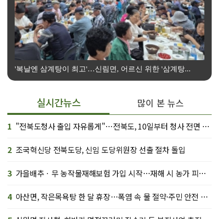
당대표 선거 앞두고 전북 방문한 김민석 전 총리
실시간뉴스
많이 본 뉴스
1
"전북도청사 출입 자유롭게"…전북도, 10일부터 청사 전면 개방
2
조국혁신당 전북도당, 신임 도당위원장 선출 절차 돌입
3
가을배추ㆍ무 농작물재해보험 가입 시작…재해 시 농가 피해 보상길 열려
4
아산면, 작은목욕탕 한 달 휴장…폭염 속 물 절약·주민 안전 총력