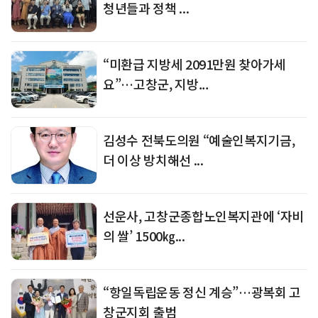
청년들과 정책 ...
“미환급 지방세 2091만원 찾아가세
요”…고창군, 지방...
김성수 전북도의원 “예술인복지기금,
더 이상 방치해선 ...
선운사, 고창군종합노인복지관에 ‘자비
의 쌀’ 1500㎏...
“항일독립운동 정신 계승”…광복회 고
창군지회 출범