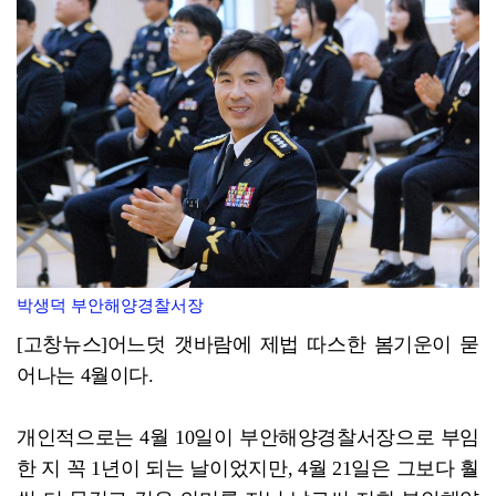
고창군민 1인당 30만원 군민활력지원금, 추석 전 지급
해리농협·전북은행, 폭염 속 이웃돕기 나눔 이어져
박생덕 부안해양경찰서장
[고창뉴스]어느덧 갯바람에 제법 따스한 봄기운이 묻
어나는 4월이다.
개인적으로는 4월 10일이 부안해양경찰서장으로 부임
한 지 꼭 1년이 되는 날이었지만, 4월 21일은 그보다 훨