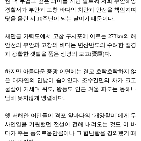
씬 더 무겁고 깊은 의미를 지닌 날로써 저희 부안해양
경찰서가 부안과 고창 바다의 치안과 안전을 책임지며
닻을 올린 지 10주년이 되는 날이기 때문이다.
새만금 가력도에서 고창 구시포에 이르는 273km의 해
안선의 부안과 고창의 바다는 변산반도의 수려한 절경
과 광활한 갯벌을 품은 생명의 보고(寶庫)다.
하지만 아름다운 풍광 이면에는 결코 호락호락하지 않
은 대자연의 민낯이 숨어있다. 조수간만의 차가 크고
물살이 거세며 위도, 왕등도 인근 겨울 파도는 동해나
남해 못지않게 맹렬하다.
옛 서해안 어민들이 격포 앞바다의 ‘개양할미’에게 무
사안일을 기원했던 전설이 전해 내려오는 것도 이 바
다가 주는 풍요로움만큼이나 그 험난함을 경외했기 때