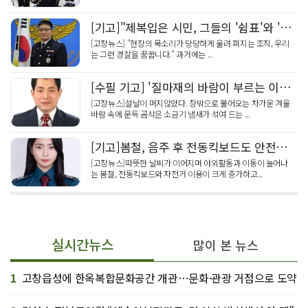
[기고]"제복입은 시민, 그들의 '쉼표'와 '목소리'가 되는 경찰직장협의회를 꿈꾸며"
[고창뉴스] "현장의 목소리가 당당하게 울려 퍼지는 조직, 우리
는 그런 경찰을 꿈꿉니다." 과거에는 ...
[수필 기고] '질마재의 바람이 부르는 이름들'
[고창뉴스]설날이 머지않았다. 창밖으로 불어오는 차가운 겨울
바람 속에 문득 곰삭은 소금기 냄새가 섞여 드는 ...
[기고]봄철, 음주 후 전동킥보드도 안전이 필요합니다
[고창뉴스]따뜻한 날씨가 이어지며 야외활동과 이동이 늘어나
는 봄철, 전동킥보드와 자전거 이용이 크게 증가하고...
실시간뉴스
많이 본 뉴스
1
고창읍성에 한옥복합문화공간 개관…문화·관광 거점으로 도약