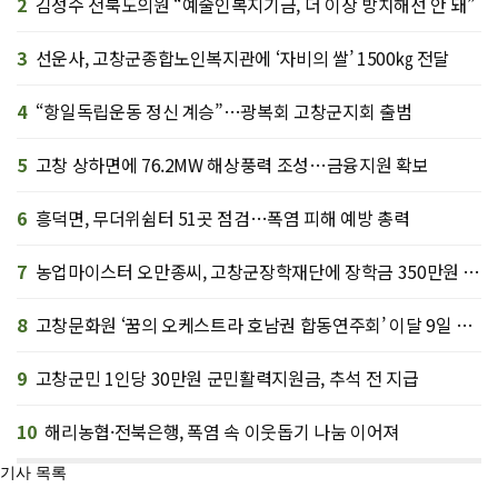
2
김성수 전북도의원 “예술인복지기금, 더 이상 방치해선 안 돼”
3
선운사, 고창군종합노인복지관에 ‘자비의 쌀’ 1500㎏ 전달
4
“항일독립운동 정신 계승”…광복회 고창군지회 출범
5
고창 상하면에 76.2MW 해상풍력 조성…금융지원 확보
6
흥덕면, 무더위쉼터 51곳 점검…폭염 피해 예방 총력
7
농업마이스터 오만종씨, 고창군장학재단에 장학금 350만원 기탁
8
고창문화원 ‘꿈의 오케스트라 호남권 합동연주회’ 이달 9일 개최
9
고창군민 1인당 30만원 군민활력지원금, 추석 전 지급
10
해리농협·전북은행, 폭염 속 이웃돕기 나눔 이어져
기사 목록