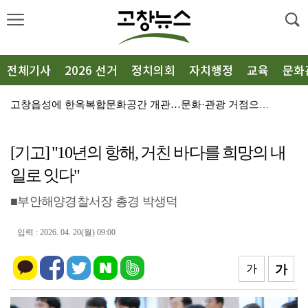
전체기사
2026 선거
정치의회
자치행정
교육
문화
고창읍성에 한옥복합문화공간 개관…문화·관광 거점으로 도...
김성수 전북도의원 “예술인복지기금, 더 이상 방치해선 ...
[기고] "10년의 항해, 거친 바다를 희망의 내
선운사, 고창군종합노인복지관에 ‘자비의 쌀’ 1500㎏...
일로 잇다"
“항일독립운동 정신 계승”…광복회 고창군지회 출범
■부안해양경찰서장 총경 박생덕
고창 상하면에 76.2MW 해상풍력 조성…금융지원 확보
흥덕면, 무더위쉼터 51곳 점검…폭염 피해 예방 총력
입력 : 2026. 04. 20(월) 09:00
농업마이스터 오만종씨, 고창군장학재단에 장학금 350만...
가
가
고창문화원 ‘꿈의 오케스트라 호남권 합동연주회’ 이달 ...