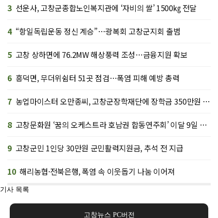
3
선운사, 고창군종합노인복지관에 ‘자비의 쌀’ 1500㎏ 전달
4
“항일독립운동 정신 계승”…광복회 고창군지회 출범
5
고창 상하면에 76.2MW 해상풍력 조성…금융지원 확보
6
흥덕면, 무더위쉼터 51곳 점검…폭염 피해 예방 총력
7
농업마이스터 오만종씨, 고창군장학재단에 장학금 350만원 기탁
8
고창문화원 ‘꿈의 오케스트라 호남권 합동연주회’ 이달 9일 개최
9
고창군민 1인당 30만원 군민활력지원금, 추석 전 지급
10
해리농협·전북은행, 폭염 속 이웃돕기 나눔 이어져
기사 목록
고창뉴스 PC버전