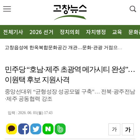
전체기사
2026 선거
정치의회
자치행정
교육
문화
고창읍성에 한옥복합문화공간 개관…문화·관광 거점으로 도...
김성수 전북도의원 “예술인복지기금, 더 이상 방치해선 ...
민주당 “호남·제주 초광역 메가시티 완성”…
선운사, 고창군종합노인복지관에 ‘자비의 쌀’ 1500㎏...
이원택 후보 지원사격
“항일독립운동 정신 계승”…광복회 고창군지회 출범
중앙선대위 “균형성장 성공모델 구축”… 전북·광주전남
고창 상하면에 76.2MW 해상풍력 조성…금융지원 확보
·제주 공동협력 강조
흥덕면, 무더위쉼터 51곳 점검…폭염 피해 예방 총력
입력 : 2026. 06. 01(월) 17:43
농업마이스터 오만종씨, 고창군장학재단에 장학금 350만...
고창문화원 ‘꿈의 오케스트라 호남권 합동연주회’ 이달 ...
가
가