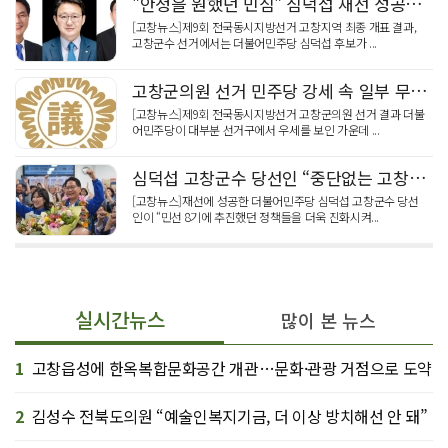
"안정을 원했던 민심" 심덕섭 재선 성공…'기호 가 불패' 속 군의원 선거 곳곳 접전
[고창뉴스]제9회 전국동시지방선거 고창지역 최종 개표 결과,
고창군수 선거에서는 더불어민주당 심덕섭 후보가 ...
고창군의원 선거 민주당 강세 속 일부 무소속 선전… 10명 당선 확정
[고창뉴스]제9회 전국동시지방선거 고창군의원 선거 결과 더불
어민주당이 대부분 선거구에서 우세를 보인 가운데 ...
심덕섭 고창군수 당선인 “중단없는 고창발전 완성”… 민선 9기 군정 청사진 제시
[고창뉴스]재선에 성공한 더불어민주당 심덕섭 고창군수 당선
인이 “민선 8기에 추진했던 정책들을 더욱 진화시켜...
실시간뉴스
많이 본 뉴스
1
고창읍성에 한옥복합문화공간 개관…문화·관광 거점으로 도약
2
김성수 전북도의원 “예술인복지기금, 더 이상 방치해선 안 돼”