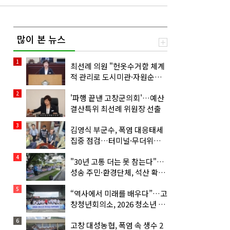
많이 본 뉴스
1
최선례 의원 "헌옷수거함 체계
적 관리로 도시미관·자원순환
함께 살려야”
2
'파행 끝낸 고창군의회'…예산
결산특위 최선례 위원장 선출
3
김영식 부군수, 폭염 대응태세
집중 점검…터미널·무더위쉼
터·배수지 현장점검
4
"30년 고통 더는 못 참는다"…
성송 주민·환경단체, 석산 확장
허가 불허 촉구 집회
5
“역사에서 미래를 배우다”…고
창청년회의소, 2026 청소년 리
더십 아카데미 개최
6
고창 대성농협, 폭염 속 생수 2