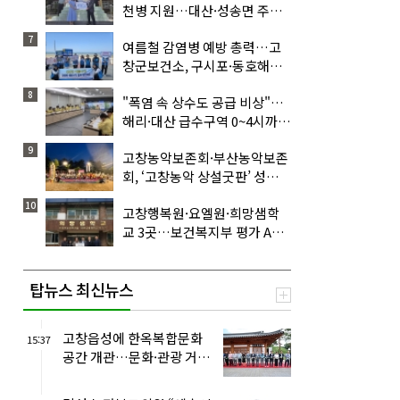
천병 지원…대산·성송면 주민
건강 챙겨
7
여름철 감염병 예방 총력…고
창군보건소, 구시포·동호해수
욕장서 예방 캠페인
8
"폭염 속 상수도 공급 비상"…
해리·대산 급수구역 0~4시까
지 제한급수
9
고창농악보존회·부산농악보존
회, ‘고창농악 상설굿판’ 성
료…전통 가락으로 여름밤 달
10
고창행복원·요엘원·희망샘학
궈
교 3곳…보건복지부 평가 A등
급 받아
탑뉴스 최신뉴스
고창읍성에 한옥복합문화
15:37
공간 개관…문화·관광 거점
으로 도약