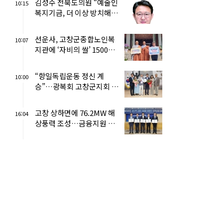
김성수 전북도의원 “예술인
10:15
복지기금, 더 이상 방치해선
안 돼”
선운사, 고창군종합노인복
10:07
지관에 ‘자비의 쌀’ 1500㎏
전달
“항일독립운동 정신 계
10:00
승”…광복회 고창군지회 출
범
고창 상하면에 76.2MW 해
16:04
상풍력 조성…금융지원 확
보