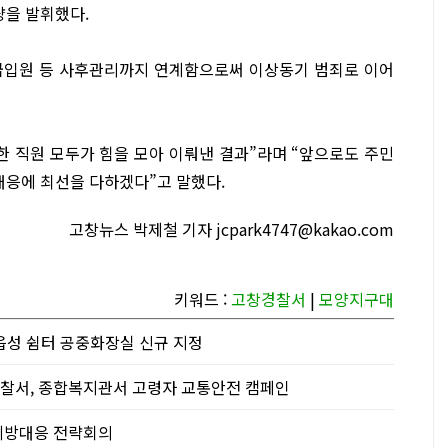
량을 발휘했다.
급입원 등 사후관리까지 연계함으로써 이상동기 범죄로 이어
 직원 모두가 힘을 모아 이뤄낸 결과”라며 “앞으로도 주민
대응에 최선을 다하겠다”고 말했다.
고창뉴스 박제철 기자 jcpark4747@kakao.com
키워드 :
고창경찰서
|
모양지구대
읍성 쉼터 공중화장실 신규 지정
찰서, 종합복지관서 고령자 교통안전 캠페인
예방대응 전략회의